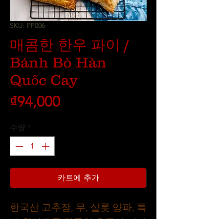
SKU: PP006
매콤한 한우 파이 /
Bánh Bò Hàn
Quốc Cay
가
₫94,000
격
수량
*
카트에 추가
한국산 고추장, 무, 샬롯 양파, 특