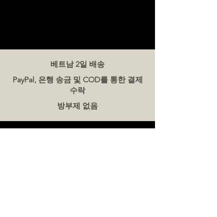
베트남 2일 배송
PayPal, 은행 송금 및 COD를 통한 결제
수락
방부제 없음
문의하기
더미트(The Meat Co.) 베트남
전화:
086 5777 060
메시지:
이메일:
hello@meat-co.net
근무 시간