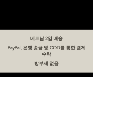
베트남 2일 배송
PayPal, 은행 송금 및 COD를 통한 결제
수락
방부제 없음
문의하기
더미트(The Meat Co.) 베트남
전화:
086 5777 060
메시지:
이메일:
hello@meat-co.net
근무 시간