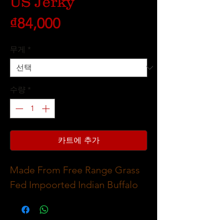
US Jerky
가
₫84,000
격
무게
*
수량
*
카트에 추가
Made From Free Range Grass
Fed Impoorted Indian Buffalo