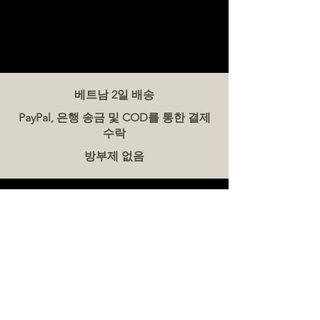
베트남 2일 배송
PayPal, 은행 송금 및 COD를 통한 결제
수락
방부제 없음
문의하기
더미트(The Meat Co.) 베트남
전화:
086 5777 060
메시지:
이메일:
hello@meat-co.net
근무 시간