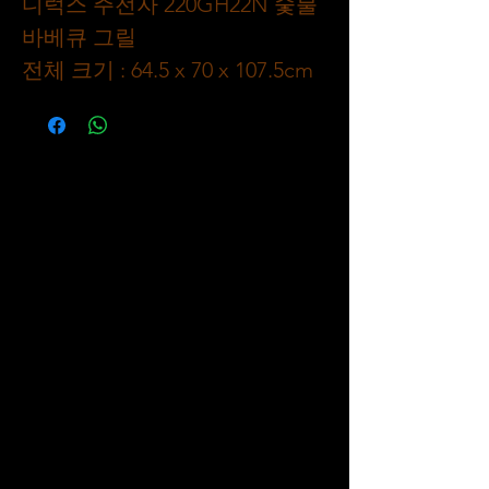
디럭스 주전자 220GH22N 숯불
바베큐 그릴
전체 크기 : 64.5 x 70 x 107.5cm
뚜껑 : 시니 블랙 에나멜
화로 : 지름 57cm, 유광 블랙 에
나멜
쿠킹 그리드 크롬 도금 직경
54cm
조리 공간: 272평방인치 /
1755cm2
차콜 그리드 크롬 도금
다리 튜브 스테인레스 스틸: 직
경 32mm
은분말 코팅 처리된 재받이 강
철.