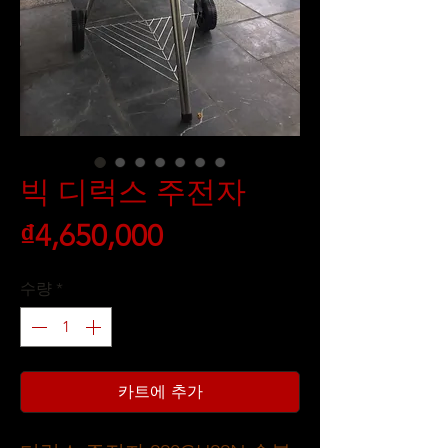
빅 디럭스 주전자
가
₫4,650,000
격
수량
*
카트에 추가