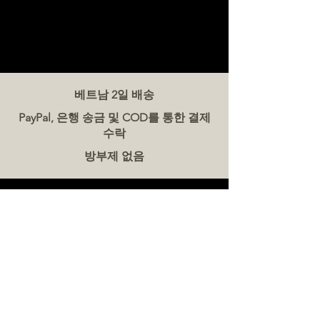
베트남 2일 배송
PayPal, 은행 송금 및 COD를 통한 결제
수락
방부제 없음
문의하기
더미트(The Meat Co.) 베트남
전화:
086 5777 060
메시지:
이메일:
hello@meat-co.net
근무 시간