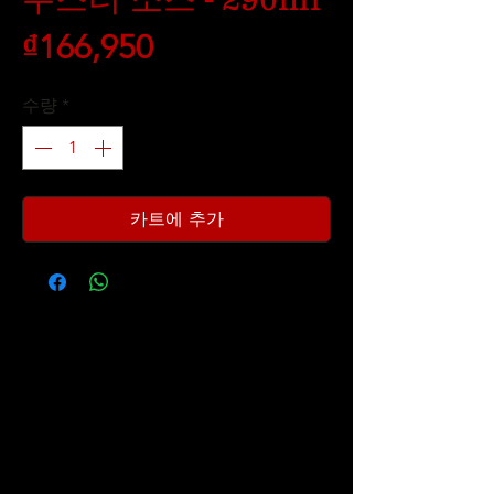
가
₫166,950
격
수량
*
카트에 추가