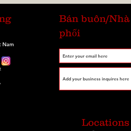
úng
Bán buôn/Nhà
phối
t Nam
t
7
Locations