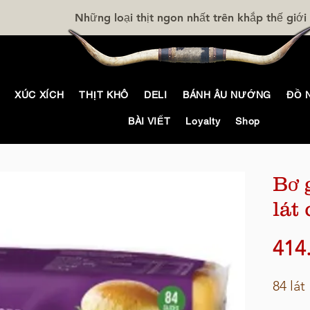
Những loại thịt ngon nhất trên khắp thế giới
XÚC XÍCH
THỊT KHÔ
DELI
BÁNH ÂU NƯỚNG
ĐỒ 
BÀI VIẾT
Loyalty
Shop
Bơ 
lát
414
84 lát