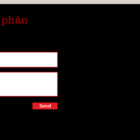
 phân
Send