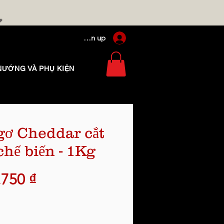
Log In / Sign up
NƯỚNG VÀ PHỤ KIỆN
gơ Cheddar cắt
 chế biến - 1Kg
Giá
.750 ₫