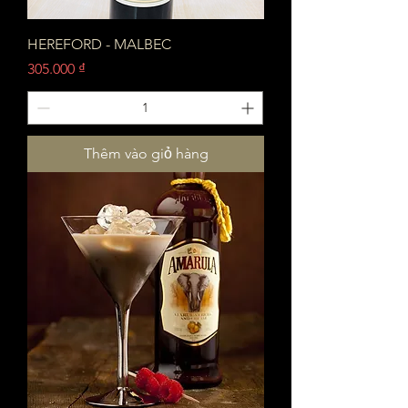
HEREFORD - MALBEC
Giá
305.000 ₫
Thêm vào giỏ hàng