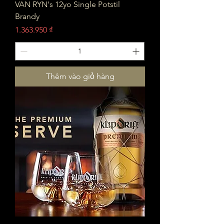
VAN RYN's 12yo Single Potstil
Brandy
Giá
1.363.950 ₫
Thêm vào giỏ hàng