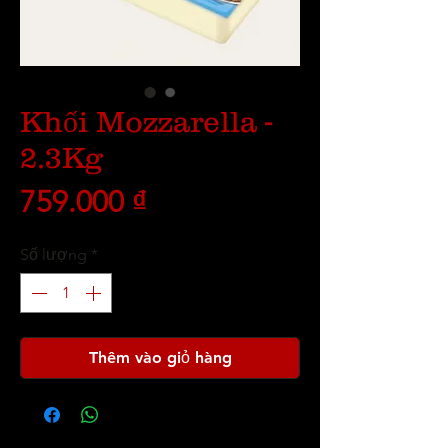
Khối Mozzarella -
2.3Kg
Giá
759.000 ₫
Số lượng
*
Thêm vào giỏ hàng