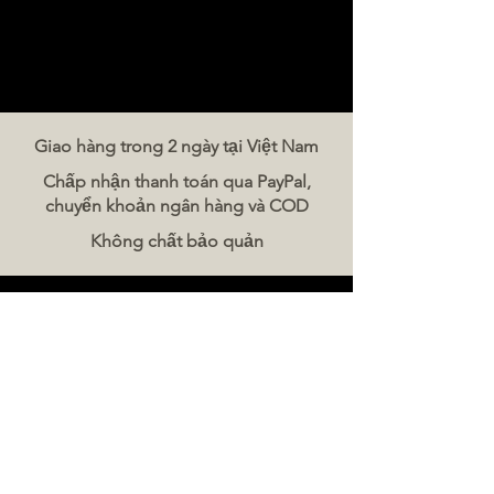
Giao hàng trong 2 ngày tại Việt Nam
Chấp nhận thanh toán qua PayPal,
chuyển khoản ngân hàng và COD
Không chất bảo quản
Liên hệ chúng tôi
The Meat Company Việt Nam
Điện thoại:
086 5777 060
Tin nhắn:
Email:
hello@meat-co.net
Giờ làm việc