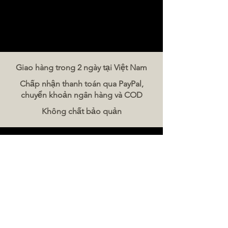
Giao hàng trong 2 ngày tại Việt Nam
Chấp nhận thanh toán qua PayPal,
chuyển khoản ngân hàng và COD
Không chất bảo quản
Liên hệ chúng tôi
The Meat Company Việt Nam
Điện thoại:
086 5777 060
Tin nhắn:
Email:
hello@meat-co.net
Giờ làm việc