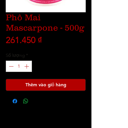
Phô Mai
Mascarpone - 500g
Giá
261.450 ₫
Số lượng
*
Thêm vào giỏ hàng