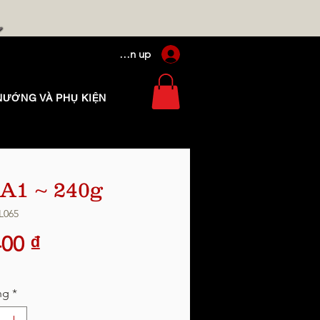
Log In / Sign up
NƯỚNG VÀ PHỤ KIỆN
 A1 ~ 240g
L065
Giá
400 ₫
ng
*