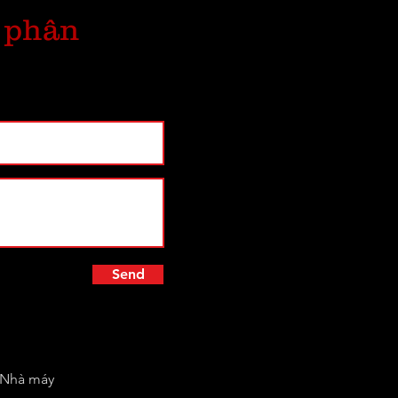
 phân
Send
h Nhà máy