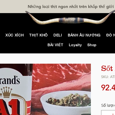
Những loại thịt ngon nhất trên khắp thế giới
XÚC XÍCH
THỊT KHÔ
DELI
BÁNH ÂU NƯỚNG
ĐỒ 
BÀI VIẾT
Loyalty
Shop
Sốt
SKU: AT
92.
Số lượ