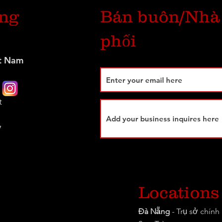
úng
Bán buôn/Nhà
phối
t Nam
t
7
Locations
Đà Nẵng
- Trụ sở chín