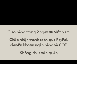
Giao hàng trong 2 ngày tại Việt Nam
Chấp nhận thanh toán qua PayPal,
chuyển khoản ngân hàng và COD
Không chất bảo quản
Liên hệ chúng tôi
The Meat Company Việt Nam
Điện thoại:
086 5777 060
Tin nhắn:
Email:
hello@meat-co.net
Giờ làm việc