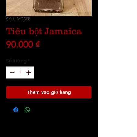
SKU: MCS08
Tiêu bột Jamaica
Giá
90.000 ₫
Số lượng
*
Thêm vào giỏ hàng