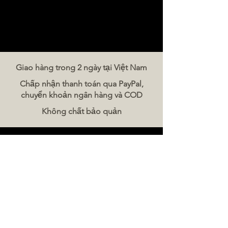
Giao hàng trong 2 ngày tại Việt Nam
Chấp nhận thanh toán qua PayPal,
chuyển khoản ngân hàng và COD
Không chất bảo quản
Liên hệ chúng tôi
The Meat Company Việt Nam
Điện thoại:
086 5777 060
Tin nhắn:
Email:
hello@meat-co.net
Giờ làm việc