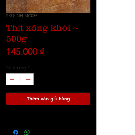
SKU: NH-MC085
Thịt xông khói ~
500g
Giá
145.000 ₫
Số lượng
*
Thêm vào giỏ hàng