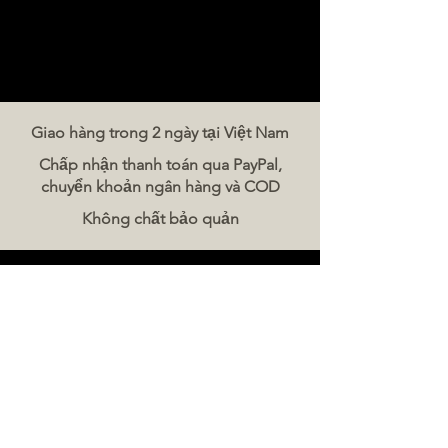
Giao hàng trong 2 ngày tại Việt Nam
Chấp nhận thanh toán qua PayPal,
chuyển khoản ngân hàng và COD
Không chất bảo quản
Liên hệ chúng tôi
The Meat Company Việt Nam
Điện thoại:
086 5777 060
Tin nhắn:
Email:
hello@meat-co.net
Giờ làm việc