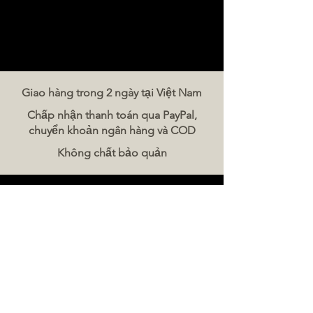
Giao hàng trong 2 ngày tại Việt Nam
Chấp nhận thanh toán qua PayPal,
chuyển khoản ngân hàng và COD
Không chất bảo quản
Liên hệ chúng tôi
The Meat Company Việt Nam
Điện thoại:
086 5777 060
Tin nhắn:
Email:
hello@meat-co.net
Giờ làm việc