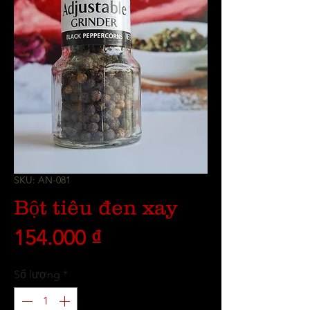
SKU: AN-081
Bột tiêu đen xay
Giá
154.000 ₫
Số lượng
*