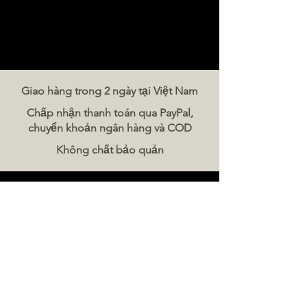
Giao hàng trong 2 ngày tại Việt Nam
Chấp nhận thanh toán qua PayPal,
chuyển khoản ngân hàng và COD
Không chất bảo quản
Liên hệ chúng tôi
The Meat Company Việt Nam
Điện thoại:
086 5777 060
Tin nhắn:
Email:
hello@meat-co.net
Giờ làm việc