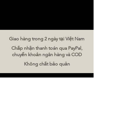
Giao hàng trong 2 ngày tại Việt Nam
Chấp nhận thanh toán qua PayPal,
chuyển khoản ngân hàng và COD
Không chất bảo quản
Liên hệ chúng tôi
The Meat Company Việt Nam
Điện thoại:
086 5777 060
Tin nhắn:
Email:
hello@meat-co.net
Giờ làm việc