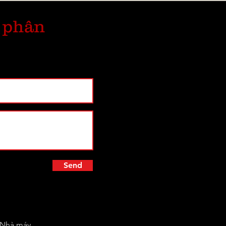
 phân
Send
h Nhà máy