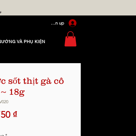
Log In / Sign up
NƯỚNG VÀ PHỤ KIỆN
c sốt thịt gà cô
 ~ 18g
V020
Giá
750 ₫
ng
*