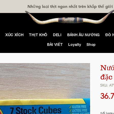
Những loại thịt ngon nhất trên khắp thế giới
XÚC XÍCH
THỊT KHÔ
DELI
BÁNH ÂU NƯỚNG
ĐỒ 
BÀI VIẾT
Loyalty
Shop
Nướ
đặc
SKU: AT
36.
Số lượ