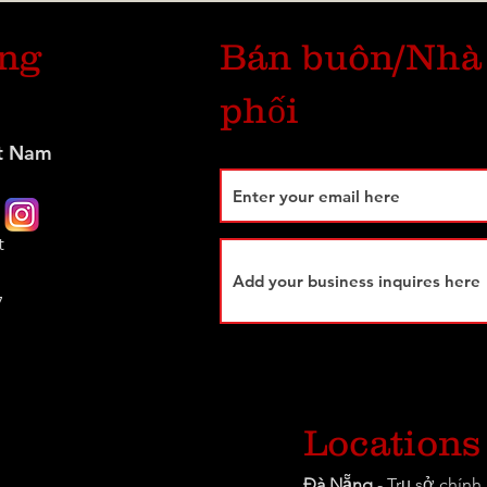
úng
Bán buôn/Nhà
phối
t Nam
t
7
Locations
Đà Nẵng
- Trụ sở chín