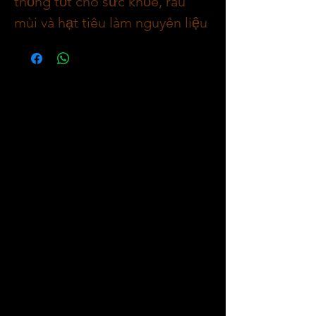
thống tốt cho sức khỏe, rau
mùi và hạt tiêu làm nguyên liệu
chính cùng với các loại thảo
mộc và gia vị tươi tự làm.
100% thịt bò cao cấp nhập
khẩu Úc.