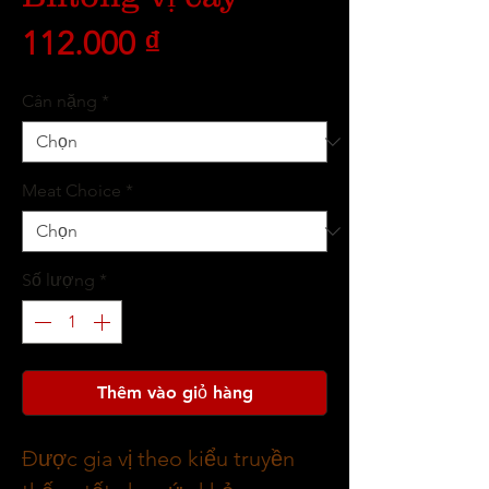
Giá
112.000 ₫
Cân nặng
*
Meat Choice
*
Số lượng
*
Thêm vào giỏ hàng
Được gia vị theo kiểu truyền