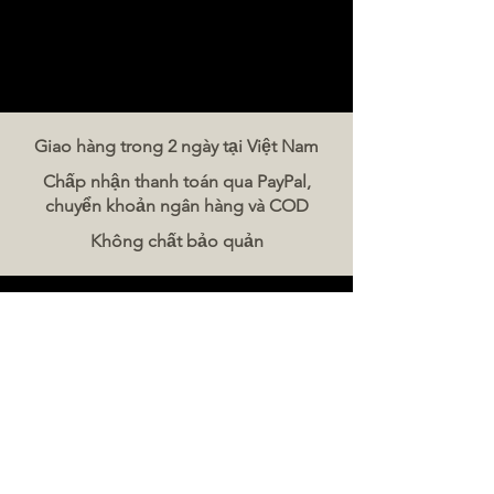
Giao hàng trong 2 ngày tại Việt Nam
Chấp nhận thanh toán qua PayPal,
chuyển khoản ngân hàng và COD
Không chất bảo quản
Liên hệ chúng tôi
The Meat Company Việt Nam
Điện thoại:
086 5777 060
Tin nhắn:
Email:
hello@meat-co.net
Giờ làm việc