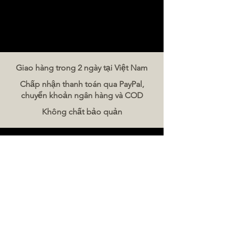
Giao hàng trong 2 ngày tại Việt Nam
Chấp nhận thanh toán qua PayPal,
chuyển khoản ngân hàng và COD
Không chất bảo quản
Liên hệ chúng tôi
The Meat Company Việt Nam
Điện thoại:
086 5777 060
Tin nhắn:
Email:
hello@meat-co.net
Giờ làm việc