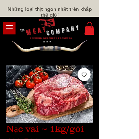
Những loại thịt ngon nhất trên khắp
thế giới
Nạc vai ~ 1kg/gói