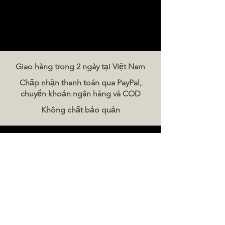
Giao hàng trong 2 ngày tại Việt Nam
Chấp nhận thanh toán qua PayPal,
chuyển khoản ngân hàng và COD
Không chất bảo quản
Liên hệ chúng tôi
The Meat Company Việt Nam
Điện thoại:
086 5777 060
Tin nhắn:
Email:
hello@meat-co.net
Giờ làm việc