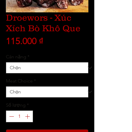
Droewors - Xúc
Xích Bò Khô Que
Giá
115.000 ₫
Cân nặng
*
Meat Choice
*
Số lượng
*