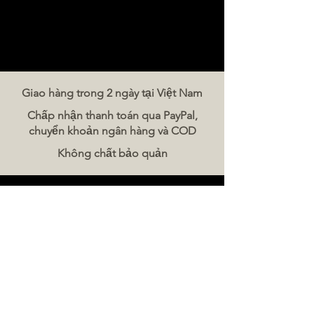
Giao hàng trong 2 ngày tại Việt Nam
Chấp nhận thanh toán qua PayPal,
chuyển khoản ngân hàng và COD
Không chất bảo quản
Liên hệ chúng tôi
The Meat Company Việt Nam
Điện thoại:
086 5777 060
Tin nhắn:
Email:
hello@meat-co.net
Giờ làm việc