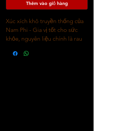
Thêm vào giỏ hàng
Xúc xích khô truyền thống của
Nam Phi - Gia vị tốt cho sức
khỏe, nguyên liệu chính là rau
mùi và hạt tiêu cùng với các
loại thảo mộc tươi tự làm