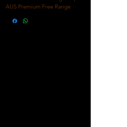
AUS Premium Free Range 
Grass Fed, each weighing 
approximately 250g. Sourced 
from free-range, grass-fed 
lambs, these chops deliver 
exceptional quality and taste, 
perfect for grilling or pan-
searing. At The Meat Company, 
we pride ourselves on offering 
all your favourite meat cuts, pre 
packed and ready to cook, 
alongside our in-house made 
fresh sausages and gourmet 
meat pies. Elevate your meals 
with this premium cut that 