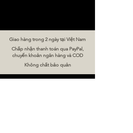
Giao hàng trong 2 ngày tại Việt Nam
Chấp nhận thanh toán qua PayPal,
chuyển khoản ngân hàng và COD
Không chất bảo quản
Liên hệ chúng tôi
The Meat Company Việt Nam
Điện thoại:
086 5777 060
Tin nhắn:
Email:
hello@meat-co.net
Giờ làm việc