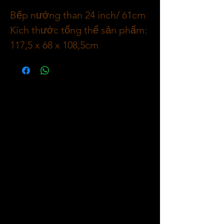
Bếp nướng than 24 inch/ 61cm
Kích thước tổng thể sản phẩm:
117,5 x 68 x 108,5cm
Chất liệu: thép carbon, độ dày
0,7mm
Vùng nấu: 55 x 41cm, 350 inch
vuông/ 2259 cm2 lưới nấu tráng
men đen;
Giá hâm nóng mạ crom 54 x
24,5cm / Diện tích hâm nóng:
205 inch vuông / 1322cm2