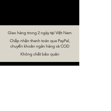
Giao hàng trong 2 ngày tại Việt Nam
Chấp nhận thanh toán qua PayPal,
chuyển khoản ngân hàng và COD
Không chất bảo quản
Liên hệ chúng tôi
The Meat Company Việt Nam
Điện thoại:
086 5777 060
Tin nhắn:
Email:
hello@meat-co.net
Giờ làm việc