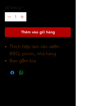
Số lượng
*
Thêm vào giỏ hàng
Thích hợp làm sân vườn
BBQ, picnic, nhà hàng
Bao gồm bìa
Kích thước lắp ráp 108 x 72 x
103 cm
Trọng lượng 16 kg
Màu đen
Độ dày 0,5 mm
Vỉ nướng làm bằng thép mạ