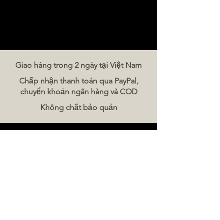
Giao hàng trong 2 ngày tại Việt Nam
Chấp nhận thanh toán qua PayPal,
chuyển khoản ngân hàng và COD
Không chất bảo quản
Liên hệ chúng tôi
The Meat Company Việt Nam
Điện thoại:
086 5777 060
Tin nhắn:
Email:
hello@meat-co.net
Giờ làm việc