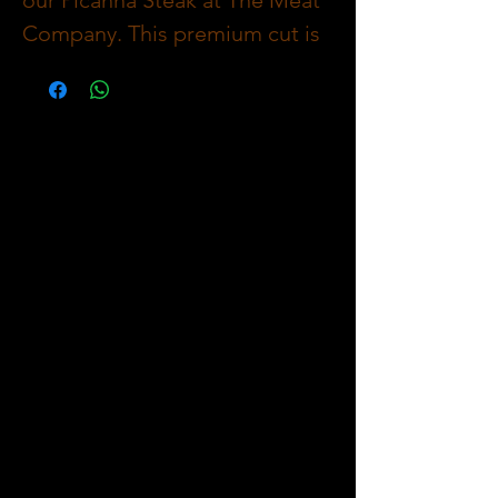
Company. This premium cut is
pre-packed and ready to cook,
ensuring you can enjoy a
gourmet meal without the
hassle. Known for its rich flavor
and tender texture, our Picanha
Steak exemplifies our
commitment to providing all
your favourite meat cuts. While
you're here, explore our in-
house made fresh sausages
from around the world, meat
pies, and various dried beef
products. Elevate your culinary