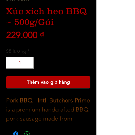
Xúc xích heo BBQ
~ 500g/Gói
Giá
229.000 ₫
Số lượng
*
Thêm vào giỏ hàng
Pork BBQ - Intl. Butchers Prime
is a premium handcrafted BBQ
pork sausage made from
imported free-range pork,