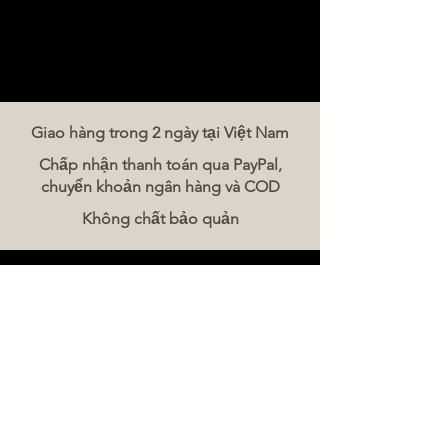
Giao hàng trong 2 ngày tại Việt Nam
Chấp nhận thanh toán qua PayPal,
chuyển khoản ngân hàng và COD
Không chất bảo quản
Liên hệ chúng tôi
The Meat Company Việt Nam
Điện thoại:
086 5777 060
Tin nhắn:
Email:
hello@meat-co.net
Giờ làm việc