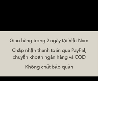
Giao hàng trong 2 ngày tại Việt Nam
Chấp nhận thanh toán qua PayPal,
chuyển khoản ngân hàng và COD
Không chất bảo quản
Liên hệ chúng tôi
The Meat Company Việt Nam
Điện thoại:
086 5777 060
Tin nhắn:
Email:
hello@meat-co.net
Giờ làm việc