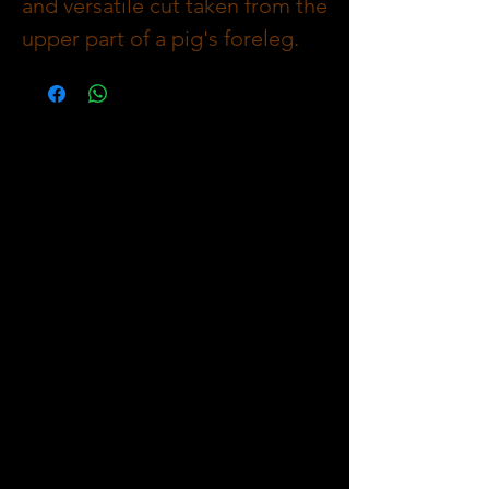
and versatile cut taken from the
upper part of a pig's foreleg.
Known for its rich marbling and
connective tissue, this cut
becomes incredibly tender
when cooked low and slow,
making it ideal for roasting,
braising, or smoking. Its
affordability and versatility
make it a favorite for hearty
meals and large gatherings.