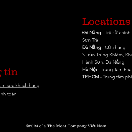
Locations
Đà Nẵng
- Trụ sở chín
Sơn Trà
Đà Nẵng
- Cửa hàng
3 Trần Trọng Khiêm, K
Hành Sơn, Đà Nẵng.
 tin
Hà Nội
- Trung Tâm Phâ
TP.HCM
-
Trung tâm ph
hăm sóc khách hàng
anh toán
©2024
của The Meat Company Việt Nam