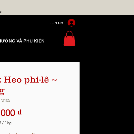
Log In / Sign up
NƯỚNG VÀ PHỤ KIỆN
t Heo phi-lê ~
g
P0105
Giá
.000 ₫
₫
/
1kg
₫