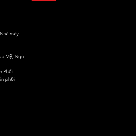
h Nhà máy
huê Mỹ, Ngũ
n Phối
ân phối