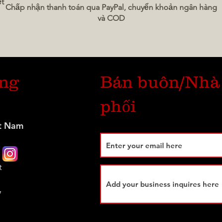
ệt
Chấp nhận thanh toán qua PayPal, chuyển khoản ngân hàng
và COD
úng
Bán buôn/Nhà
phối
t Nam
t
7