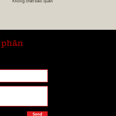
Không chất bảo quản
 phân
Send