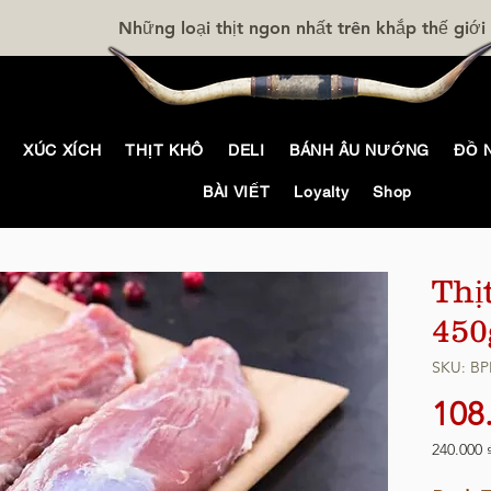
Những loại thịt ngon nhất trên khắp thế giới
XÚC XÍCH
THỊT KHÔ
DELI
BÁNH ÂU NƯỚNG
ĐỒ 
BÀI VIẾT
Loyalty
Shop
Thị
450
SKU: BP
108
240.000 
240.000 