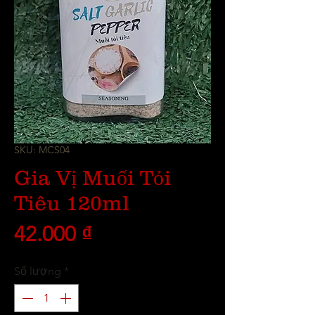
SKU: MCS04
Gia Vị Muối Tỏi
Tiêu 120ml
Giá
42.000 ₫
Số lượng
*