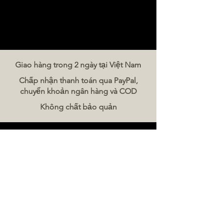
Giao hàng trong 2 ngày tại Việt Nam
Chấp nhận thanh toán qua PayPal,
chuyển khoản ngân hàng và COD
Không chất bảo quản
Liên hệ chúng tôi
The Meat Company Việt Nam
Điện thoại:
086 5777 060
Tin nhắn:
Email:
hello@meat-co.net
Giờ làm việc