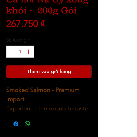
khói ~ 200g Gói
Giá
267.750 ₫
Số lượng
*
Thêm vào giỏ hàng
Smoked Salmon - Premium
Import
Experience the exquisite taste
of our
premium imported
smoked salmon
, crafted for a
rich and savory dining