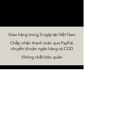
Giao hàng trong 2 ngày tại Việt Nam
Chấp nhận thanh toán qua PayPal,
chuyển khoản ngân hàng và COD
Không chất bảo quản
Liên hệ chúng tôi
The Meat Company Việt Nam
Điện thoại:
086 5777 060
Tin nhắn:
Email:
hello@meat-co.net
Giờ làm việc