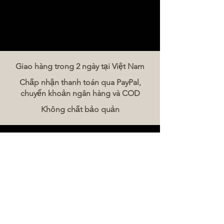
Giao hàng trong 2 ngày tại Việt Nam
Chấp nhận thanh toán qua PayPal,
chuyển khoản ngân hàng và COD
Không chất bảo quản
Liên hệ chúng tôi
The Meat Company Việt Nam
Điện thoại:
086 5777 060
Tin nhắn:
Email:
hello@meat-co.net
Giờ làm việc