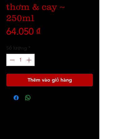
thơm & cay ~
250ml
Giá
64.050 ₫
Số lượng
*
Thêm vào giỏ hàng