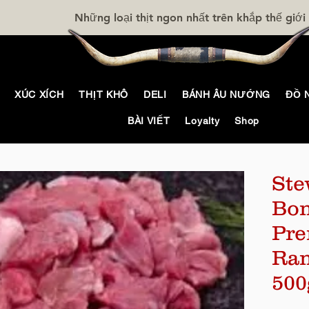
Những loại thịt ngon nhất trên khắp thế giới
XÚC XÍCH
THỊT KHÔ
DELI
BÁNH ÂU NƯỚNG
ĐỒ 
BÀI VIẾT
Loyalty
Shop
Ste
Bon
Pre
Ran
500