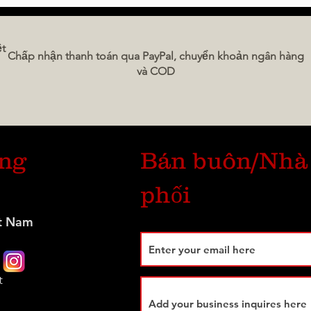
ready 
conve
ệt
compr
Chấp nhận thanh toán qua PayPal, chuyển khoản ngân hàng
và COD
Along
fresh
world
Prepa
úng
Bán buôn/Nhà
lamb 
to pr
phối
sourc
home 
t Nam
qualit
Meat 
t