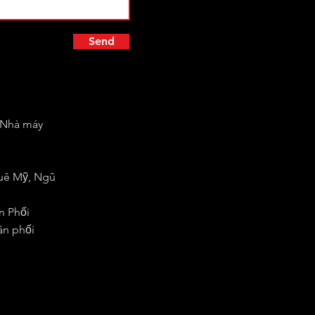
Send
h Nhà máy
huê Mỹ, Ngũ
n Phối
ân phối