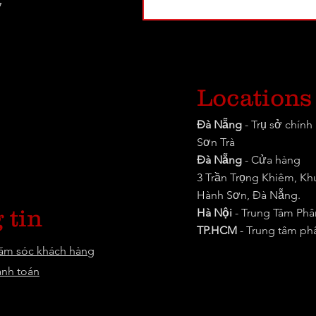
7
Locations
Đà Nẵng
- Trụ sở chín
Sơn Trà
Đà Nẵng
- Cửa hàng
3 Trần Trọng Khiêm, K
Hành Sơn, Đà Nẵng.
 tin
Hà Nội
- Trung Tâm Phâ
TP.HCM
-
Trung tâm ph
hăm sóc khách hàng
anh toán