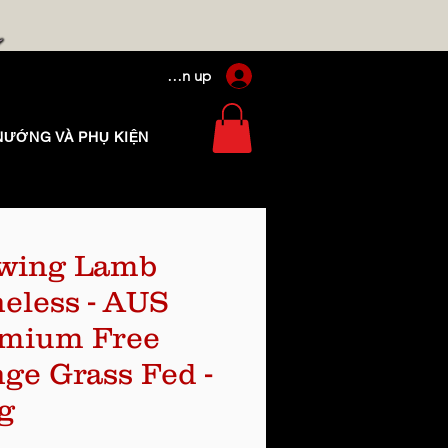
Log In / Sign up
NƯỚNG VÀ PHỤ KIỆN
wing Lamb
eless - AUS
mium Free
ge Grass Fed -
g