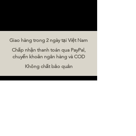
Giao hàng trong 2 ngày tại Việt Nam
Chấp nhận thanh toán qua PayPal,
chuyển khoản ngân hàng và COD
Không chất bảo quản
Liên hệ chúng tôi
The Meat Company Việt Nam
Điện thoại:
086 5777 060
Tin nhắn:
Email:
hello@meat-co.net
Giờ làm việc