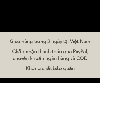
Giao hàng trong 2 ngày tại Việt Nam
Chấp nhận thanh toán qua PayPal,
chuyển khoản ngân hàng và COD
Không chất bảo quản
Liên hệ chúng tôi
The Meat Company Việt Nam
Điện thoại:
086 5777 060
Tin nhắn:
Email:
hello@meat-co.net
Giờ làm việc