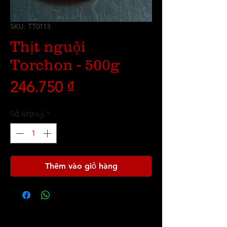
SKU: TT0113
Thịt nguội
Torchon - 500g
Giá
246.750 ₫
Số lượng
*
Thêm vào giỏ hàng