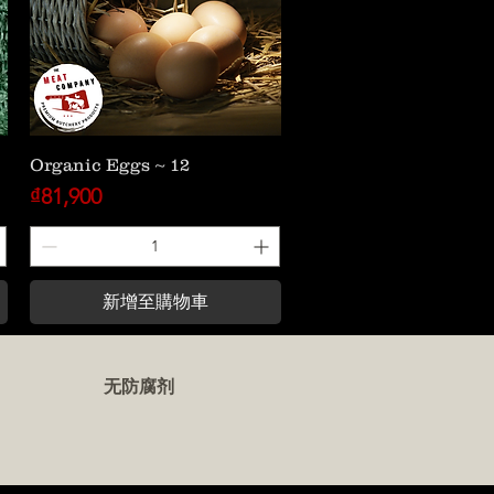
Organic Eggs ~ 12
價格
₫81,900
新增至購物車
无防腐剂