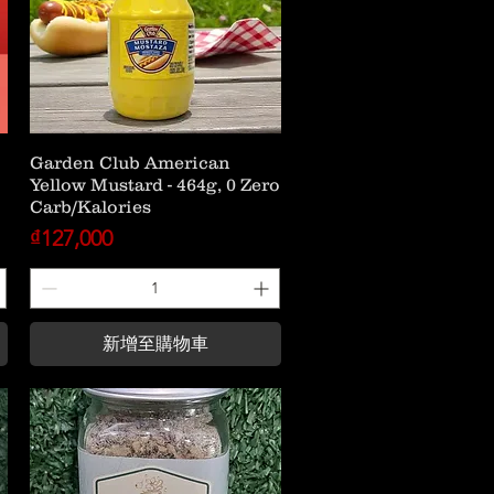
Garden Club American
Yellow Mustard - 464g, 0 Zero
Carb/Kalories
價格
₫127,000
新增至購物車