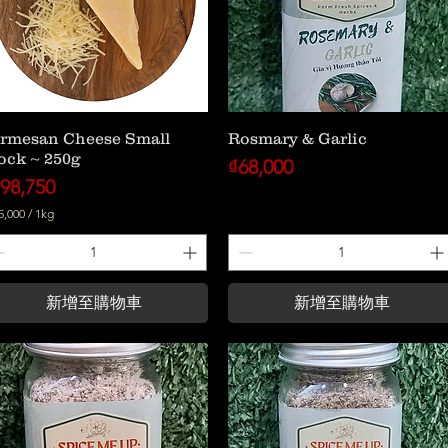
rmesan Cheese Small
Rosmary & Garlic
ock ~ 250g
價格
₫68,000
格
98,750
5,000
/
1kg
新增至購物車
新增至購物車