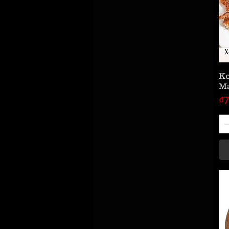
Ko
Ma
價
₫7