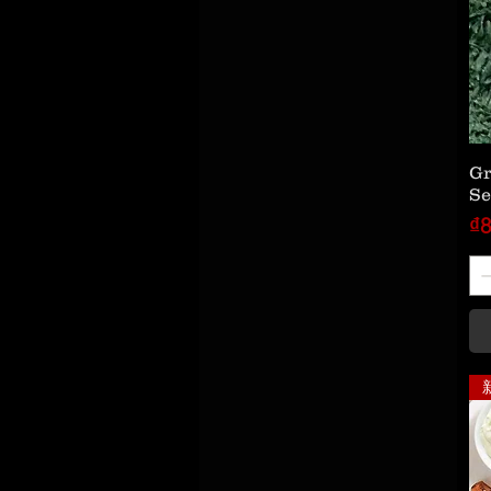
Gr
Se
價
₫8