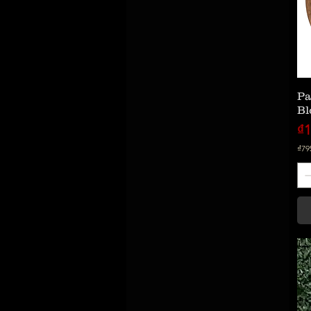
Pa
Bl
價
₫1
₫79
每
1
公
斤
₫
7
9
5
,
0
0
0