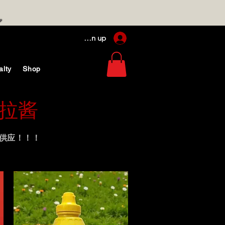
Log In / Sign up
alty
Shop
拉酱
供应！！！