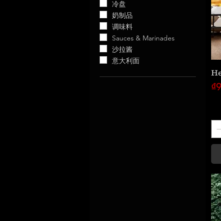
冷盘
奶制品
调味料
Sauces & Marinades
沙拉酱
意大利面
He
價
₫9