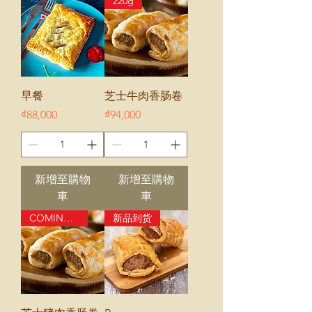
220g
早餐
芝士牛肉香肠卷
價格
價格
₫88,000
₫94,000
新增至購物
新增至購物
車
車
COMING SOON
新品到货