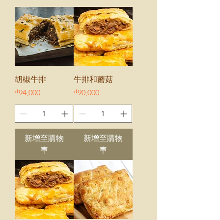
胡椒牛排
牛排和蘑菇
價格
價格
₫94,000
₫90,000
新增至購物
新增至購物
車
車