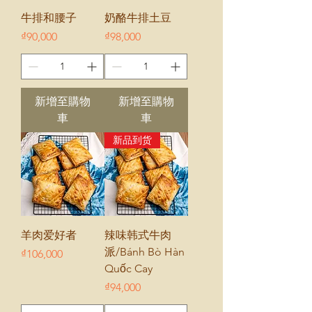
牛排和腰子
奶酪牛排土豆
價格
價格
₫90,000
₫98,000
新增至購物
新增至購物
車
車
新品到货
羊肉爱好者
辣味韩式牛肉
派/Bánh Bò Hàn
價格
₫106,000
Quốc Cay
價格
₫94,000