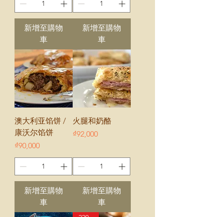
新增至購物
新增至購物
車
車
澳大利亚馅饼 /
火腿和奶酪
康沃尔馅饼
價格
₫92,000
價格
₫90,000
新增至購物
新增至購物
車
車