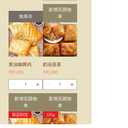
新增至購物
無庫存
車
黄油咖喱鸡
奶油菠菜
價格
價格
₫89,000
₫90,000
新增至購物
新增至購物
車
車
新品到货
220g