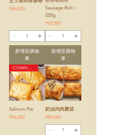
芝士猪肉香肠卷
Boerewors
Sausage Roll ~
價格
₫86,000
220g
價格
₫92,000
新增至購物
新增至購物
車
車
COMING SOON
Salmon Pie
奶油鸡肉蘑菇
價格
價格
₫96,000
₫89,000