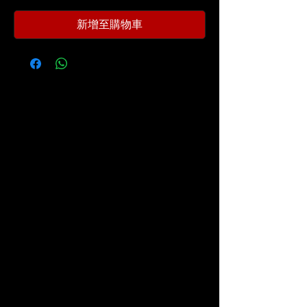
價
格
新增至購物車
為
₫68,000