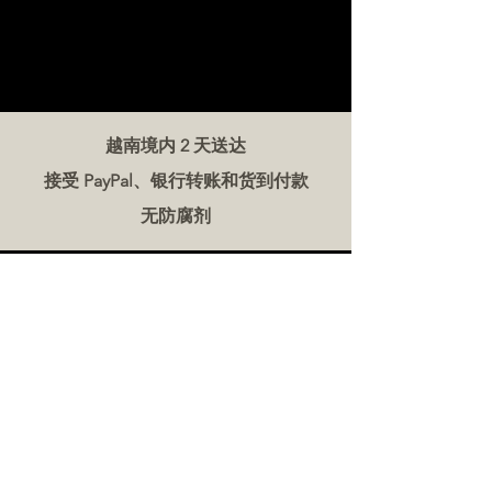
越南境内 2 天送达
接受 PayPal、银行转账和货到付款
无防腐剂
联系我们
越南肉类公司
电话:
086 5777 060
信息：
邮箱：
hello@meat-co.net
工作时间
周一至周六上午 9 点至下午 5 点