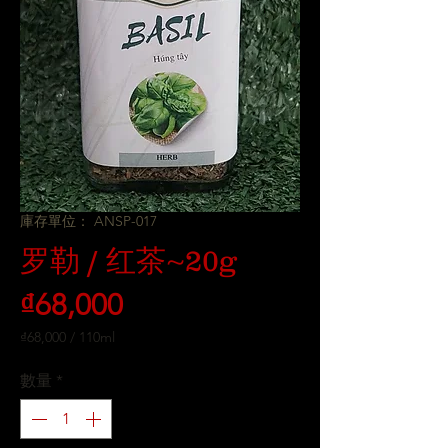
庫存單位： ANSP-017
罗勒 / 红茶~20g
價
₫68,000
格
₫68,000
/
110ml
每
110
數量
*
毫
升
之