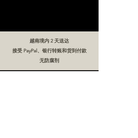
越南境内 2 天送达
接受 PayPal、银行转账和货到付款
无防腐剂
联系我们
越南肉类公司
电话:
086 5777 060
信息：
邮箱：
hello@meat-co.net
工作时间
周一至周六上午 9 点至下午 5 点