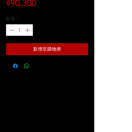
價
₫90,300
格
數量
*
新增至購物車