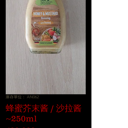
庫存單位： AN062
蜂蜜芥末酱 / 沙拉酱
~250ml